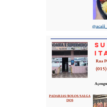
@acaii
Su
it
Rua P
(015
Açougue
PADARIAS/BOLOS/SALGA
DOS