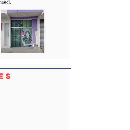
manel.
es