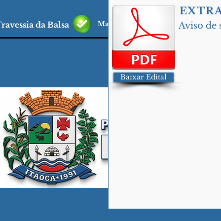
EXTRA
informaçõe
ravessia da Balsa
Mais informações click aqui
Aviso de 
Baixar Edital