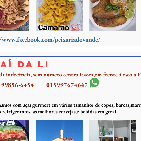
//www.facebook.com/peixariadovande/
aí da Li
a indecência, sem número,centro itaoca,em frente à escola E
) 99856-6454
015997674647
amos com açaí gurmert em vários tamanhos de copos, barcas,mar
s refrigerantes, as melhores cervejas,e bebidas em geral