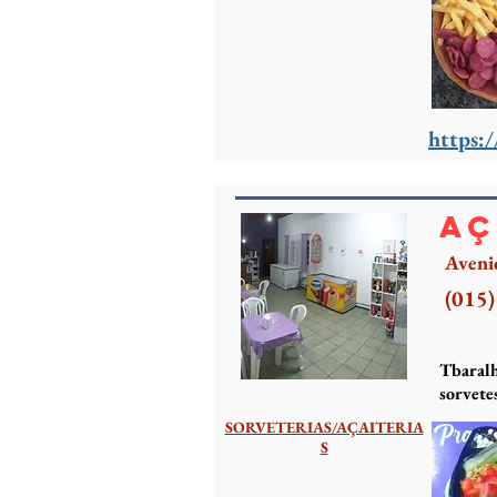
https:
Aç
Avenid
(015
Tbaralh
sorvete
SORVETERIAS/AÇAITERIA
S