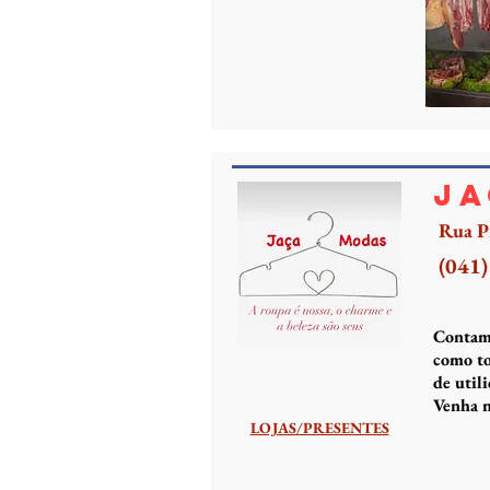
Ja
Rua P
(041
Contamo
como to
de util
Venha n
LOJAS/PRESENTES