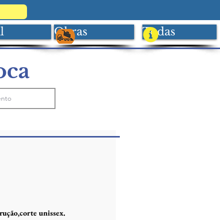
l
Obras
Todas
oca
rução,corte unissex.