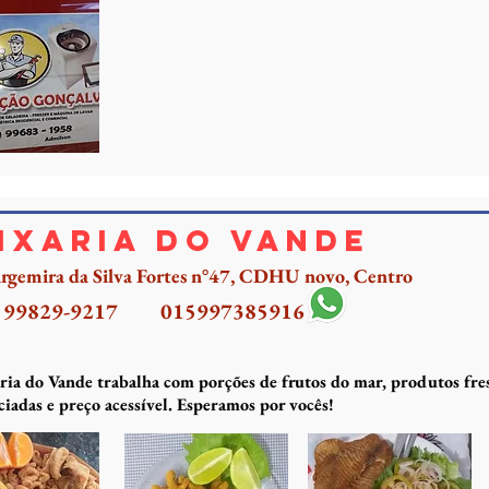
ixaria do Vande
rgemira da Silva Fortes n°47, CDHU novo, Centro
) 99829-9217
015997385916
ria do Vande trabalha com porções de frutos do mar, produtos fres
ciadas e preço acessível. Esperamos por vocês!