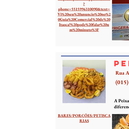
?
phone=5515996310090&text=
Vi%20seu%20anuncio%20no%2
0Guia%20Comercial%20de%20
Itaoca!%20pode%20falar%20u
m%20minuto%3F
Pe
Rua A
(015
A Peixa
diferen
BARES/PORÇÕES/PETISCA
RIAS