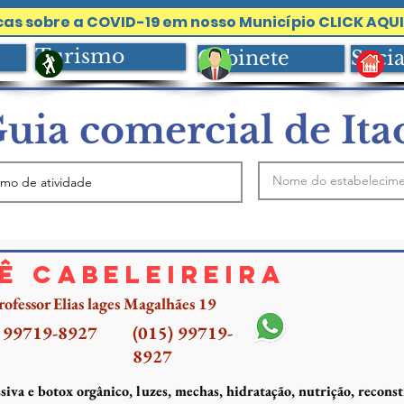
as sobre a COVID-19 em nosso Município CLICK AQUI
Turismo
Gabinete
Socia
uia comercial de Ita
ê cabeleireira
ofessor Elias lages Magalhães 19
) 99719-8927
(015) 99719-
8927
siva e botox orgânico, luzes, mechas, hidratação, nutrição, reconst