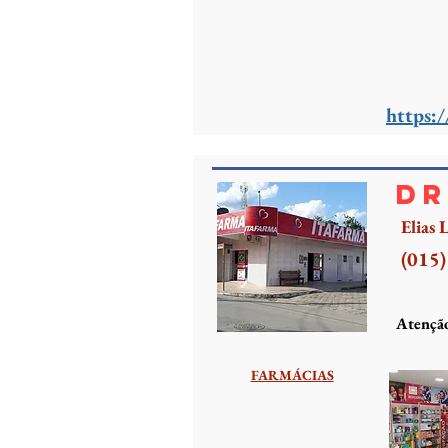
https
DR
Elias
(015
Atenção
FARMÁCIAS