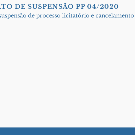
TO DE SUSPENSÃO PP 04/2020
s técnicas sobre a COVID-19 em nosso Município CL
suspensão de processo licitatório e cancelamento
Esse site esta em a
teremos um site muit
obrigado 