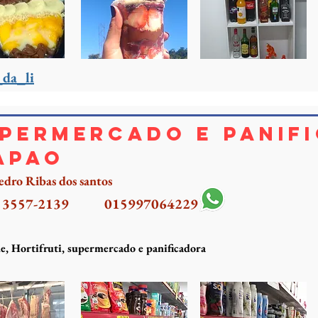
_da_li
permercado e panif
apao
edro Ribas dos santos
) 3557-2139
015997064229
, Hortifruti, supermercado e panificadora