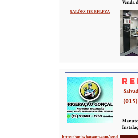
Venda d
SALÕES DE BELEZA
Re
Salvad
(015
Manuten
Instala
https://api.whatsapp.com/send